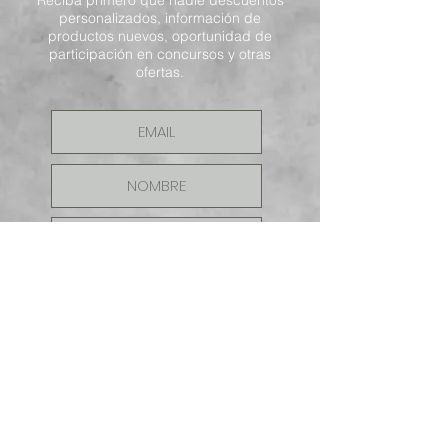
personalizados, información de
productos nuevos, oportunidad de
participación en concursos y otras
ofertas.
ENVIAR