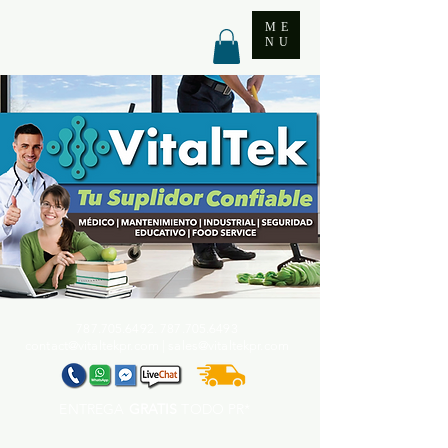
ME
NU
787.705.6492. 787.705
.6493
contact@vitaltekpr.com
|
sales@vitaltekpr.com
ENTREGA
GRATIS
TODO PR*