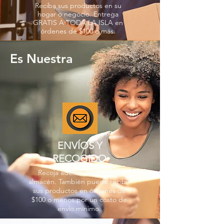
Reciba sus productos en su
hogar o negocio. Entrega
GRATIS A TODA LA ISLA en
órdenes de $100 o más.
Es Nuestra
ENVÍOS Y
RECOGIDO
Recoja además en nuestro
almacén. También puede recibir
sus productos en órdenes de
$100 o menos por un costo de
envío mínimo.