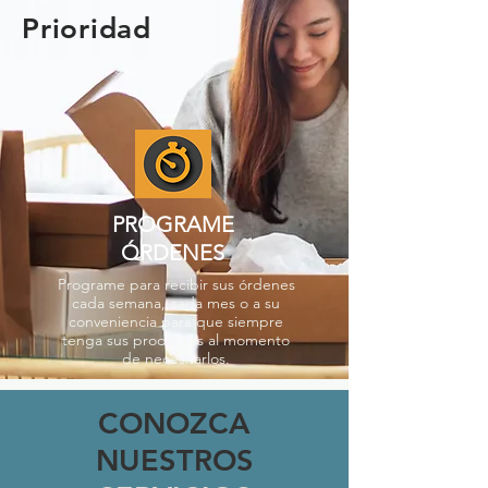
Prioridad
PROGRAME
ÓRDENES
Programe para recibir sus órdenes
cada semana, cada mes o a su
conveniencia para que siempre
tenga sus productos al momento
de necesitarlos.
CONOZCA
NUESTROS