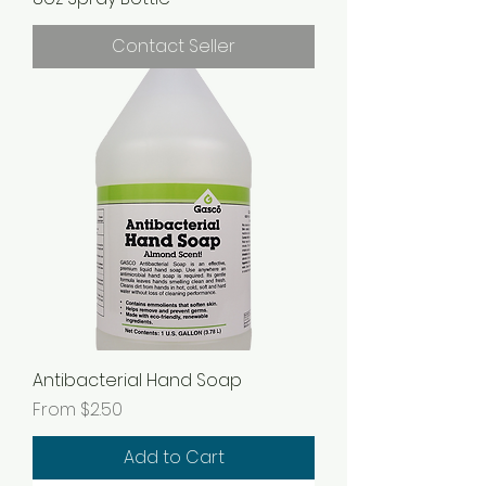
Contact Seller
Antibacterial Hand Soap
Sale Price
From
$2.50
Add to Cart