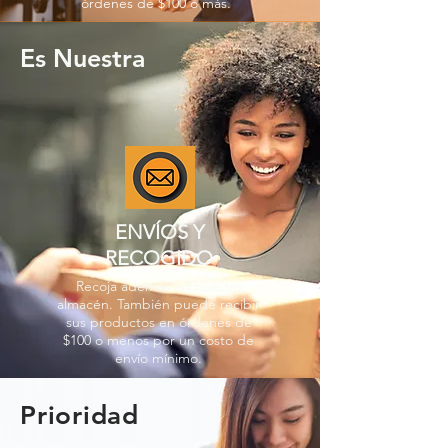
órdenes de $100 o más.
Es Nuestra
ENVÍOS Y
RECOGIDO
Recoja además en nuestro
almacén. También puede recibir
sus productos en órdenes de
$100 o menos por un costo de
envío mínimo.
Prioridad