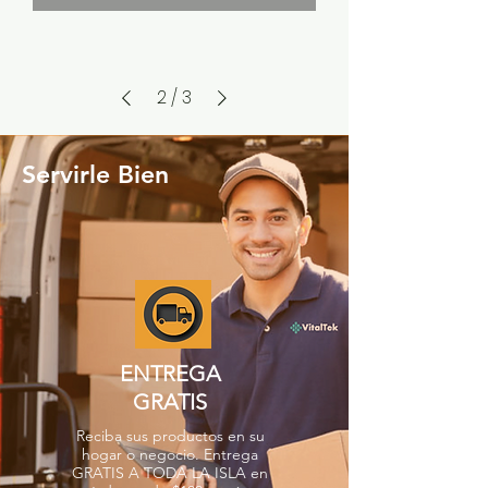
2
/
3
Servirle Bien
ENTREGA
GRATIS
Reciba sus productos en su
hogar o negocio. Entrega
GRATIS A TODA LA ISLA en