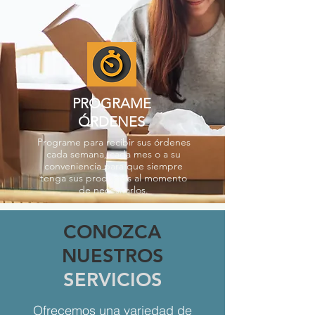
PROGRAME
ÓRDENES
Programe para recibir sus órdenes
cada semana, cada mes o a su
conveniencia para que siempre
tenga sus productos al momento
de necesitarlos.
CONOZCA
NUESTROS
SERVICIOS
Ofrecemos una variedad de