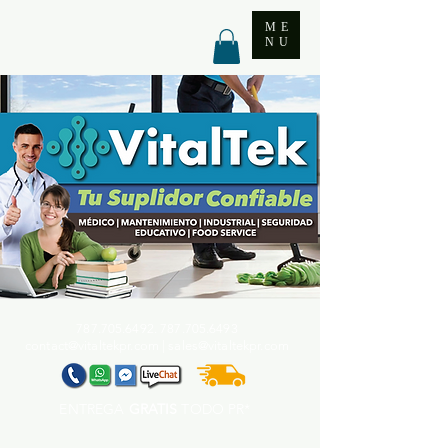
ME
NU
787.705.6492. 787.705
.6493
contact@vitaltekpr.com
|
sales@vitaltekpr.com
ENTREGA
GRATIS
TODO PR*