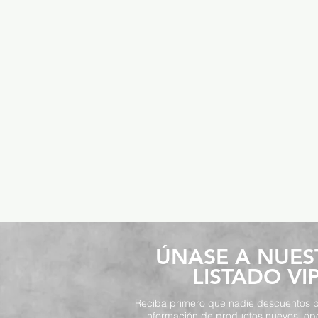
​ÚNASE A NUE
LISTADO VI
Reciba primero que nadie descuentos p
información de productos nuevos, op