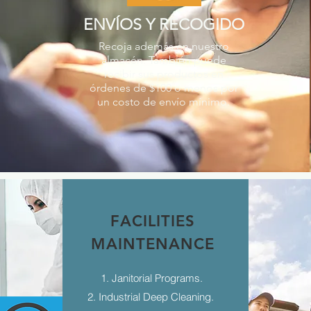
ENVÍOS Y RECOGIDO
Recoja además en nuestro
almacén. También puede
recibir sus productos en
órdenes de $100 o menos por
un costo de envío mínimo.
FACILITIES
MAINTENANCE
1. Janitorial Programs.
2. Industrial Deep Cleaning.