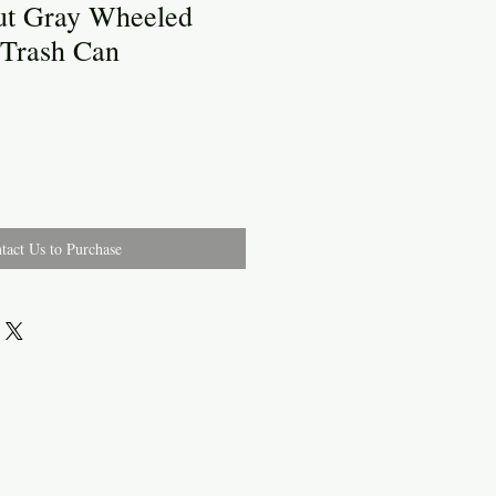
out Gray Wheeled
 Trash Can
tact Us to Purchase