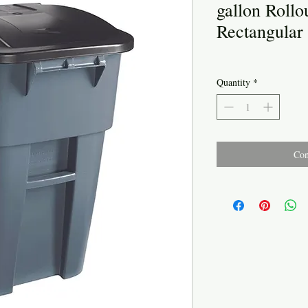
gallon Roll
Rectangular
Quantity
*
Con