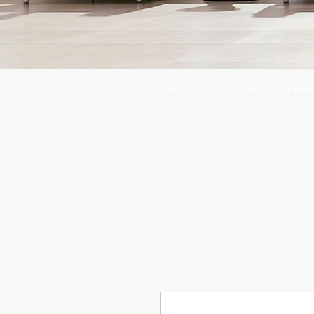
787.705.6492. 787.705.6493
contact
Busqu