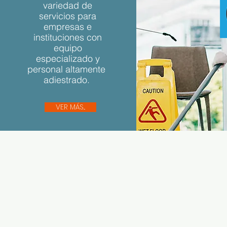
variedad de
servicios para
empresas e
instituciones con
equipo
especializado y
personal altamente
adiestrado.
VER MÁS...