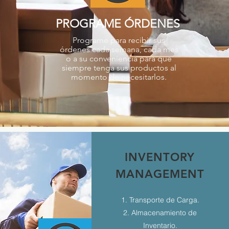
PROGRAME ÓRDENES
Programe para recibir sus
órdenes cada semana, cada mes
o a su conveniencia para que
siempre tenga sus productos al
momento de necesitarlos.
INVENTORY
MANAGEMENT
1. Transporte de Carga.
2. Almacenamiento de
Inventario.