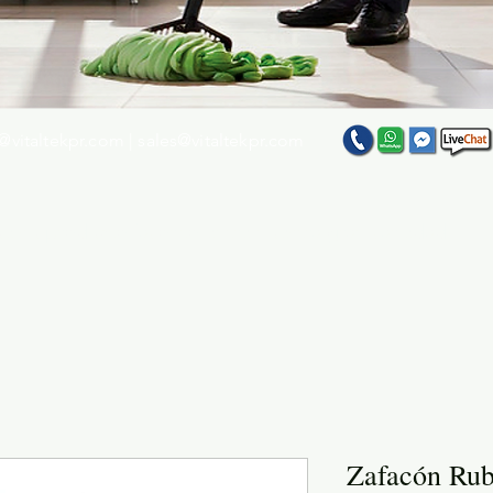
@vitaltekpr.com
|
sales@vitaltekpr.com
e su producto favorito entre nuestra gran variedad
Zafacón Rub