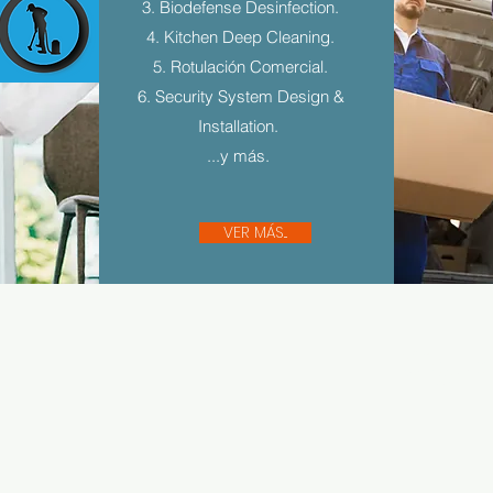
3. Biodefense Desinfection.
4. Kitchen Deep Cleaning.
5. Rotulación Comercial.
6. Security System Design &
Installation.
...y más.
VER MÁS...
Sígue